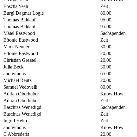
Enscha Yeah
Zeit
Burgl Dagmar Logie
80.00
Thomas Baldauf
95.00
Thomas Baldauf
95.00
Mätel Eastwood
Sachspenden
Eftonie Eastwood
Zeit
Mark Neuner
30.00
Eftonie Eastwood
20.00
Christian Gressel
20.00
Julia Beck
30.00
anonymous
65.00
Michael Reutz
20.00
Samuel Vedovelli
80.00
Adrian Oberhuber
Know How
Adrian Oberhuber
Zeit
Baschtas Wenedigd
Sachspenden
Baschtas Wenedigd
Zeit
Ingrid Heim
Zeit
anonymous
Know How
C Abbrederis
20.00