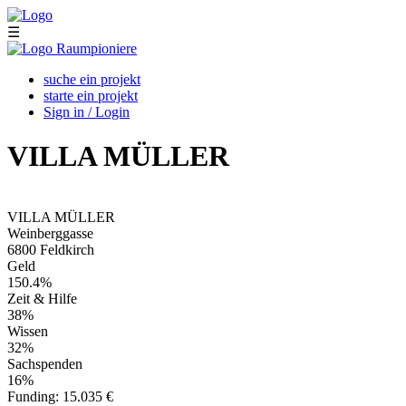
Skip to main content
☰
suche ein projekt
starte ein projekt
Sign in / Login
VILLA MÜLLER
VILLA MÜLLER
Weinberggasse
6800
Feldkirch
Geld
150.4%
Zeit & Hilfe
38%
Wissen
32%
Sachspenden
16%
Funding:
15.035 €